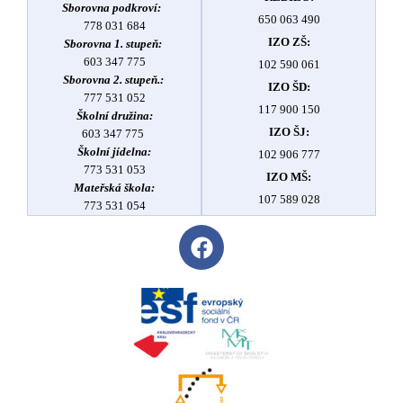
Sborovna podkroví:
650 063 490
778 031 684
IZO ZŠ:
Sborovna 1. stupeň:
603 347 775
102 590 061
Sborovna 2. stupeň.:
IZO ŠD:
777 531 052
117 900 150
Školní družina:
IZO ŠJ:
603 347 775
Školní jídelna:
102 906 777
773 531 053
IZO MŠ:
Mateřská škola:
107 589 028
773 531 054