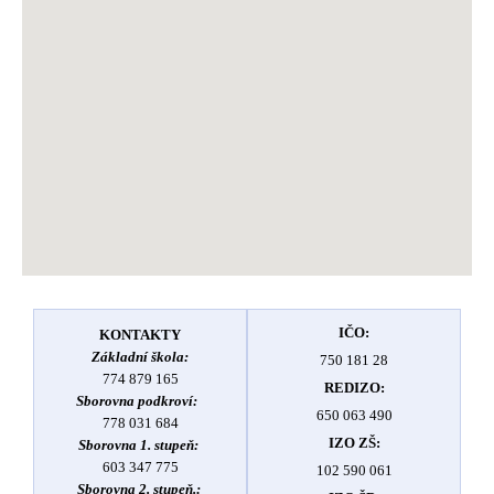
IČO:
KONTAKTY
Základní škola:
750 181 28
774 879 165
REDIZO:
Sborovna podkroví:
650 063 490
778 031 684
IZO ZŠ:
Sborovna 1. stupeň:
603 347 775
102 590 061
Sborovna 2. stupeň.: