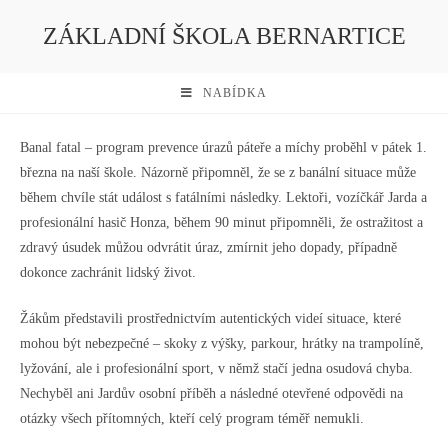
ZÁKLADNÍ ŠKOLA BERNARTICE
NABÍDKA
Banal fatal – program prevence úrazů páteře a míchy proběhl v pátek 1.
března na naší škole. Názorně připomněl, že se z banální situace může
během chvíle stát událost s fatálními následky. Lektoři, vozíčkář Jarda a
profesionální hasič Honza, během 90 minut připomněli, že ostražitost a
zdravý úsudek můžou odvrátit úraz, zmírnit jeho dopady, případně
dokonce zachránit lidský život.
Žákům představili prostřednictvím autentických videí situace, které
mohou být nebezpečné – skoky z výšky, parkour, hrátky na trampolíně,
lyžování, ale i profesionální sport, v němž stačí jedna osudová chyba.
Nechyběl ani Jardův osobní příběh a následné otevřené odpovědi na
otázky všech přítomných, kteří celý program téměř nemukli.