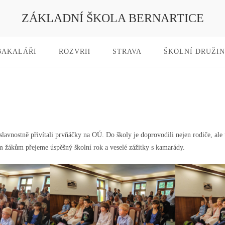
ZÁKLADNÍ ŠKOLA BERNARTICE
BAKALÁŘI
ROZVRH
STRAVA
ŠKOLNÍ DRUŽI
slavnostně přivítali prvňáčky na OÚ. Do školy je doprovodili nejen rodiče, ale t
 žákům přejeme úspěšný školní rok a veselé zážitky s kamarády.